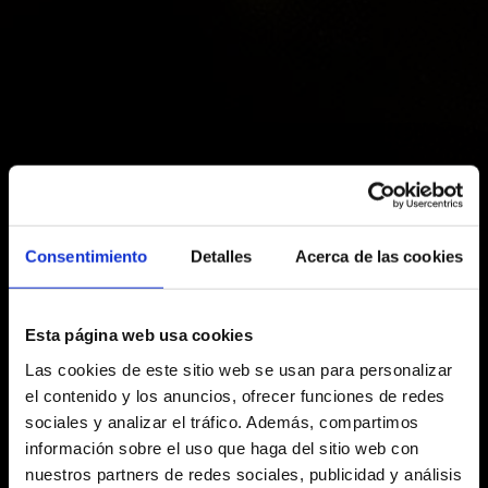
Horario
La taquilla abre los días de función desde dos
Consentimiento
Detalles
Acerca de las cookies
horas antes y hasta el inicio del espectáculo.
Esta página web usa cookies
Redes sociales
Las cookies de este sitio web se usan para personalizar
Facebook
Twitter
Youtube
el contenido y los anuncios, ofrecer funciones de redes
Aparcamiento
sociales y analizar el tráfico. Además, compartimos
información sobre el uso que haga del sitio web con
Indigo
: av. del Paral·lel, 39 (Si se acerca a la
nuestros partners de redes sociales, publicidad y análisis
taquilla, le podemos ofrecer un 15% para las 2