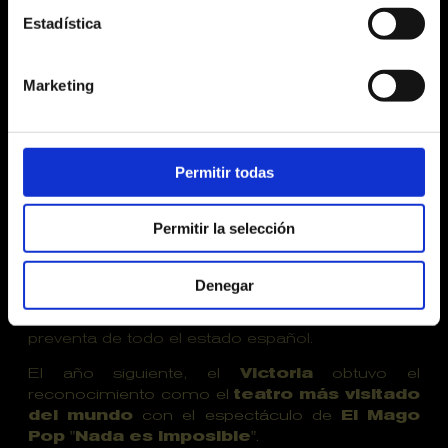
Estadística
Marketing
Permitir todas
En
2019
, después de treinta y tres años, el
grupo "
Tres per tres
" vendió el
Teatro
Permitir la selección
Victòria
a
Antonio Díaz
,
El Mago Pop
.
En tan sólo unos meses, el ilusionista consiguió
Denegar
que su primer espectáculo en el
Teatre
Victòria
fuera el espectáculo con mayor
preventa de todo el estado español.
El año siguiente, el
Victoria
obtuvo el
reconocimiento como el
teatro más visitado
del mundo
con el espectáculo de
El Mago
Pop
"
Nada es Imposible
".