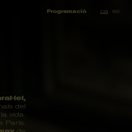
ca
es
Programació
al·lel,
nals del
a vida.
e París.
way
de