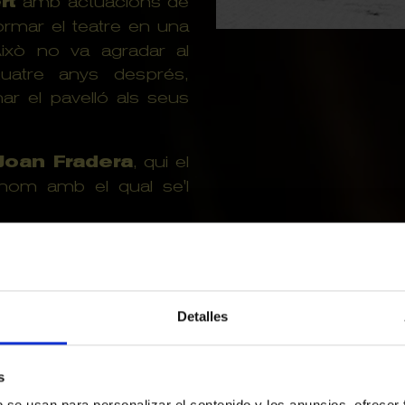
rt
amb actuacions de
ormar el teatre en una
Això no va agradar al
Quatre anys després,
ar el pavelló als seus
Joan Fradera
, qui el
 nom amb el qual se'l
opietaris, com
Jaume
es varietats, i va ser un
Detalles
’any
1986
, es va llogar
anys, a la societat
s
per
Tricicle
,
Dagoll
b se usan para personalizar el contenido y los anuncios, ofrecer