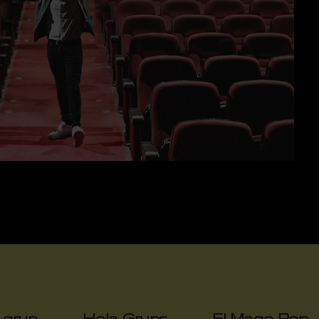
a grup
Hola Grups
El Mago Pop