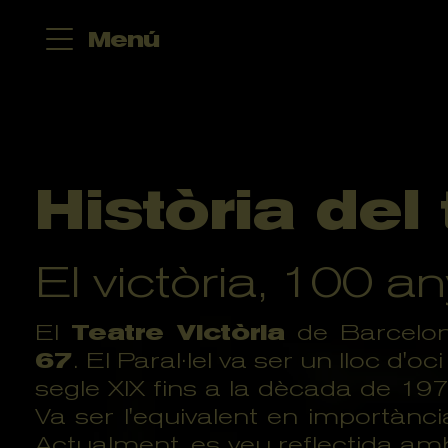
Menú
Història del
El victòria, 100 a
El
Teatre Victòria
de Barcelona
67
. El Paral·lel va ser un lloc d'o
segle XIX fins a la dècada de 19
Va ser l'equivalent en importànci
Actualment, es veu reflectida am