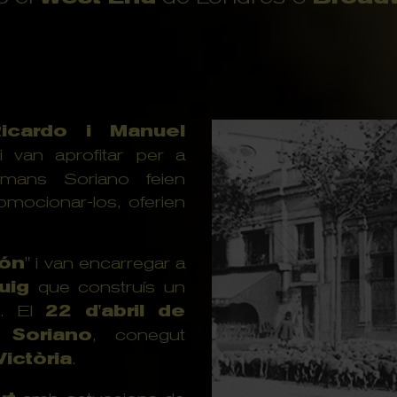
Ricardo i Manuel
i van aprofitar per a
rmans Soriano feien
omocionar-los, oferien
nón
" i van encarregar a
uig
que construís un
s. El
22 d'abril de
 Soriano
, conegut
Victòria
.