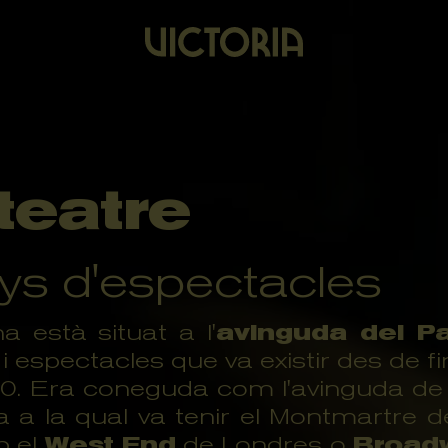
 teatre
nys d'espectacles
 està situat a l'
avinguda del Par
ci i espectacles que va existir des de fi
70. Era coneguda com l'avinguda de l
a a la qual va tenir el Montmartre d
b el
West End
de Londres o
Broad