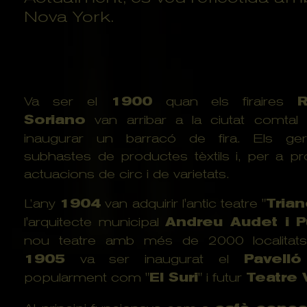
Nova York.
Va ser el
1900
quan els firaires
Soriano
van arribar a la ciutat comtal 
inaugurar un barracó de fira. Els ge
subhastes de productes tèxtils i, per a pr
actuacions de circ i de varietats.
L’any
1904
van adquirir l'antic teatre "
Tria
l'arquitecte municipal
Andreu Audet i P
nou teatre amb més de 2000 localitat
1905
va ser inaugurat el
Pavelló
popularment com "
El Suri
" i futur
Teatre 