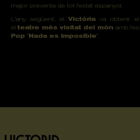
major preventa de tot l'estat espanyol.
L'any següent, el
Victòria
va obtenir e
el
teatre més visitat del món
amb l'es
Pop
"
Nada es Imposible
".