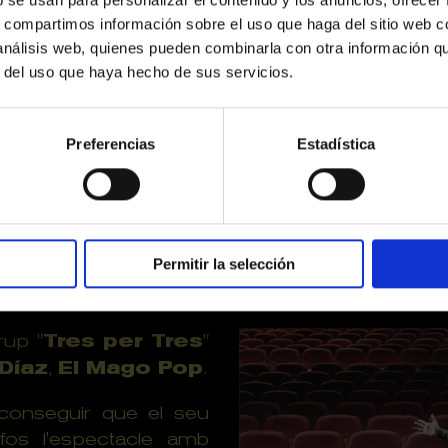
s, compartimos información sobre el uso que haga del sitio web 
 análisis web, quienes pueden combinarla con otra información q
e del Liceu
, i la seva
r del uso que haya hecho de sus servicios.
rant aquest lustre de
gramació va tenir lloc
Preferencias
Estadística
ir també el
Teatre
s anys encarregats de
m a societat comprar el
Permitir la selección
rup "
Tres per Tres
"
Díaz
,
El Mago Pop
.
 aconseguir que el seu
os l'espectacle amb