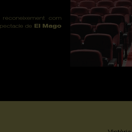
l reconeixement com
pectacle de
El Mago
Victòri