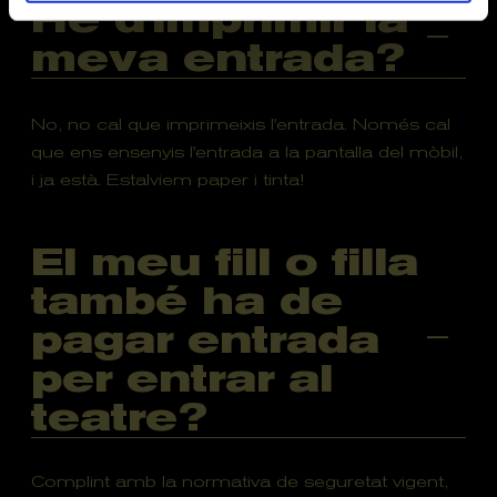
He d'imprimir la
meva entrada?
No, no cal que imprimeixis l'entrada. Només cal
que ens ensenyis l'entrada a la pantalla del mòbil,
i ja està. Estalviem paper i tinta!
El meu fill o filla
també ha de
pagar entrada
per entrar al
teatre?
Complint amb la normativa de seguretat vigent,