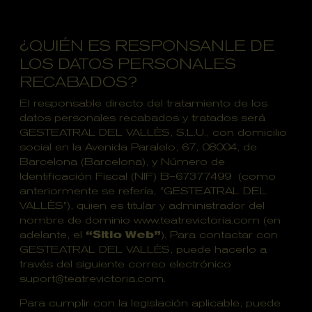
¿QUIÉN ES RESPONSANLE DE
LOS DATOS PERSONALES
RECABADOS?
El responsable directo del tratamiento de los
datos personales recabados y tratados será
GESTEATRAL DEL VALLÈS, S.L.U., con domicilio
social en la Avenida Paralelo, 67, 08004, de
Barcelona (Barcelona), y Número de
Identificación Fiscal (NIF) B–67377499 (como
anteriormente se refería, “GESTEATRAL DEL
VALLÈS”), quien es titular y administrador del
nombre de dominio
www.teatrevictoria.com
(en
adelante, el
“Sitio Web”
). Para contactar con
GESTEATRAL DEL VALLÈS, puede hacerlo a
través del siguiente correo electrónico
suport@teatrevictoria.com
.
Para cumplir con la legislación aplicable, puede