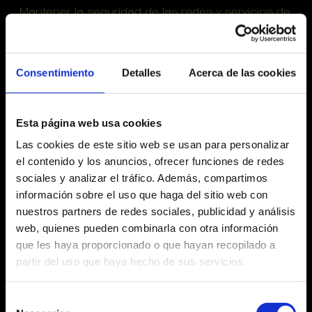
Mantener la seguridad de las redes y servicios de
comunicaciones electrónicas, detectar fallos o
errores técnicos en la transmisión de las
comunicaciones electrónicas, así como
cualquier tratamiento que sea necesario para la
Consentimiento
Detalles
Acerca de las cookies
correcta prestación del servicio prestado por
GESTEATRAL DEL VALLÈS a través de sus
diferentes canales (físicos o telemáticos).
Esta página web usa cookies
Detectar o impedir la utilización abusiva o
Las cookies de este sitio web se usan para personalizar
fraudulenta de los servicios.
el contenido y los anuncios, ofrecer funciones de redes
sociales y analizar el tráfico. Además, compartimos
Cualquier otra finalidad que sea obligatoria y
necesaria de conformidad con las disposiciones
información sobre el uso que haga del sitio web con
legales aplicables.
nuestros partners de redes sociales, publicidad y análisis
web, quienes pueden combinarla con otra información
Adicionalmente, durante la vigencia de la relación
que les haya proporcionado o que hayan recopilado a
establecida entre GESTEATRAL DEL VALLÈS y
sus Usuarios/Clientes, se podrán incorporar
partir del uso que haya hecho de sus servicios.
otros datos para éstas u otras finalidades, en
cuyo caso el Usuario/Cliente será debidamente
Selección
informado en el momento de la recogida de los