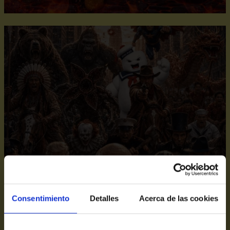
américa forever - goyo
Consentimiento
Detalles
Acerca de las cookies
jiménez
Del 17.09.26
al 20.09.26