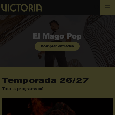
Cerca
Aquest és un carrusel automàtic. Usa les fletxes del tecla
Diapositiva 1
Diapositiva 1
El Mago Pop
Comprar entrades
Temporada 26/27
Tota la programació