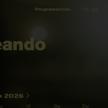
ca
es
Programación
eando
o 2026
u
Vi
Sa
Do