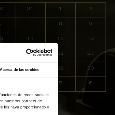
0
31
1
2
6
7
8
9
3
14
15
16
0
21
22
23
7
28
29
30
Acerca de las cookies
3
4
5
6
 funciones de redes sociales
con nuestros partners de
Agotadas
ue les haya proporcionado o