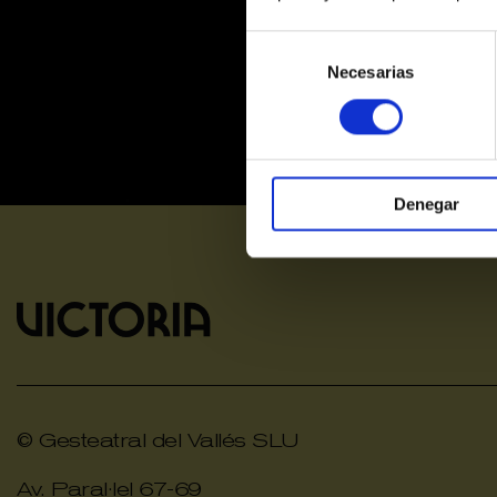
Selección
de
Necesarias
consentimiento
Denegar
© Gesteatral del Vallés SLU
Av. Paral·lel 67-69