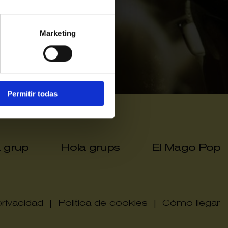
Marketing
Permitir todas
a grup
Hola grups
El Mago Pop
|
|
privacidad
|
Politica de cookies
|
Cómo llegar