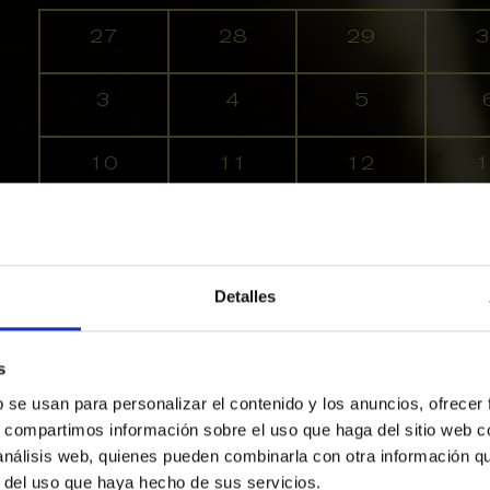
No hay ninguna actividad este mes
27
28
29
3
3
4
5
10
11
12
1
17
18
19
2
24
25
26
2
Detalles
31
1
2
s
b se usan para personalizar el contenido y los anuncios, ofrecer
s, compartimos información sobre el uso que haga del sitio web 
Alta
Media
Baja
Últimas entradas
 análisis web, quienes pueden combinarla con otra información q
r del uso que haya hecho de sus servicios.