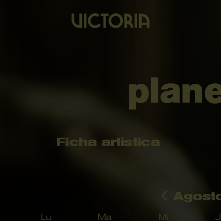
plan
Ficha artística
Agost
Lu
Ma
Mi
J