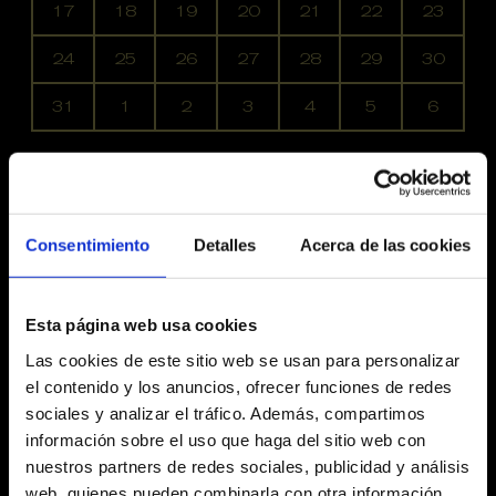
17
18
19
20
21
22
23
24
25
26
27
28
29
30
31
1
2
3
4
5
6
Alta
Media
Baja
Últimas entradas
Agotadas
Consentimiento
Detalles
Acerca de las cookies
Revise su compra antes de realizar el pago, una vez
realizado el pago no se podrán hacer cambios ni
Esta página web usa cookies
devoluciones.
Todas las personas que acceden al teatro deben
Las cookies de este sitio web se usan para personalizar
llevar una localidad, independientemente de su edad.
el contenido y los anuncios, ofrecer funciones de redes
No recomendado a menores de 3 años.
sociales y analizar el tráfico. Además, compartimos
Este espectáculo contiene luces
información sobre el uso que haga del sitio web con
intermitentes/flashes que pueden afectar a personas
nuestros partners de redes sociales, publicidad y análisis
fotosensibles.
web, quienes pueden combinarla con otra información