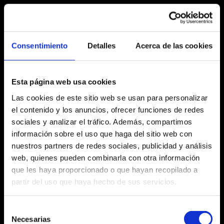
Finalizado
Temporadas anteriores
Consentimiento
Detalles
Acerca de las cookies
Del 11.05.16
al 15.05.16
Esta página web usa cookies
Las cookies de este sitio web se usan para personalizar
el contenido y los anuncios, ofrecer funciones de redes
sociales y analizar el tráfico. Además, compartimos
Ficha artística
información sobre el uso que haga del sitio web con
nuestros partners de redes sociales, publicidad y análisis
web, quienes pueden combinarla con otra información
que les haya proporcionado o que hayan recopilado a
partir del uso que haya hecho de sus servicios.
Agost 2026
Selección
Dl
Dm
Dc
Dj
Dv
Ds
Dg
Necesarias
de