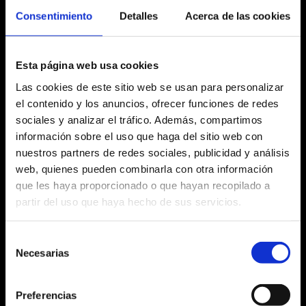
al 27.06.21
Consentimiento
Detalles
Acerca de las cookies
Esta página web usa cookies
Las cookies de este sitio web se usan para personalizar
Ficha artística
el contenido y los anuncios, ofrecer funciones de redes
sociales y analizar el tráfico. Además, compartimos
información sobre el uso que haga del sitio web con
nuestros partners de redes sociales, publicidad y análisis
Agosto 2026
web, quienes pueden combinarla con otra información
que les haya proporcionado o que hayan recopilado a
Lu
Ma
Mi
Ju
Vi
Sa
Do
partir del uso que haya hecho de sus servicios.
No hay ninguna actividad este mes
27
28
29
30
31
1
2
Selección
3
4
5
6
7
8
9
Necesarias
de
consentimiento
10
11
12
13
14
15
16
Preferencias