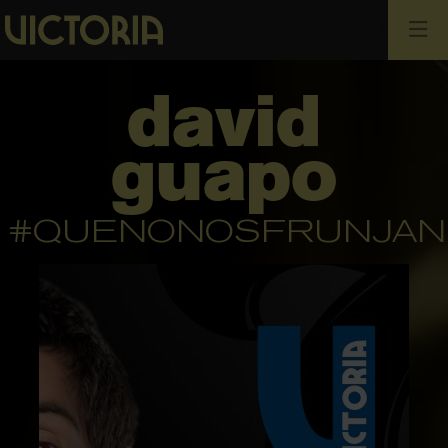
Busca
david
guapo
#QUENONOSFRUNJANL