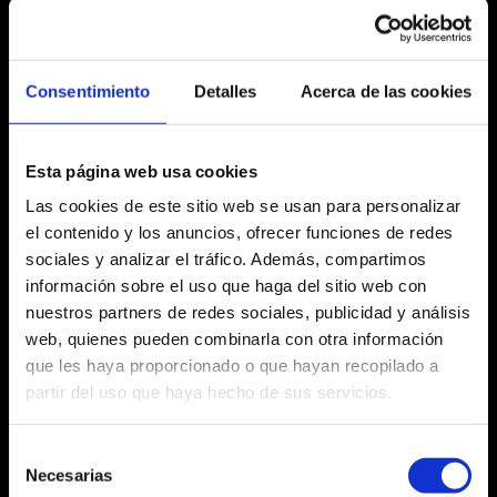
Del 20.07.23
al 22.07.23
Consentimiento
Detalles
Acerca de las cookies
20:30 h
Esta página web usa cookies
Las cookies de este sitio web se usan para personalizar
el contenido y los anuncios, ofrecer funciones de redes
sociales y analizar el tráfico. Además, compartimos
Ficha artística
información sobre el uso que haga del sitio web con
nuestros partners de redes sociales, publicidad y análisis
web, quienes pueden combinarla con otra información
que les haya proporcionado o que hayan recopilado a
partir del uso que haya hecho de sus servicios.
Agosto 2026
Lu
Ma
Mi
Ju
Vi
Sa
Do
Selección
Necesarias
de
No hay ninguna actividad este mes
27
28
29
30
31
1
2