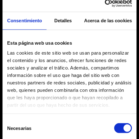
sábado 1 junio
Consentimiento
Detalles
Acerca de las cookies
12:00 h
Esta página web usa cookies
Las cookies de este sitio web se usan para personalizar
el contenido y los anuncios, ofrecer funciones de redes
Ficha artística
sociales y analizar el tráfico. Además, compartimos
información sobre el uso que haga del sitio web con
nuestros partners de redes sociales, publicidad y análisis
web, quienes pueden combinarla con otra información
que les haya proporcionado o que hayan recopilado a
Agosto 2026
partir del uso que haya hecho de sus servicios.
Lu
Ma
Mi
Ju
Vi
Sa
Do
Selección
No hay ninguna actividad este mes
27
28
29
30
31
1
2
Necesarias
de
consentimiento