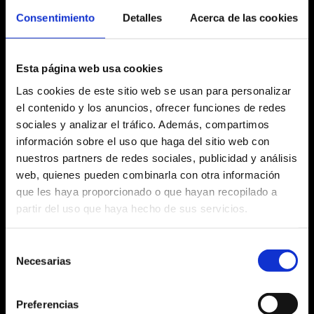
12:00 h
Consentimiento
Detalles
Acerca de las cookies
Esta página web usa cookies
Las cookies de este sitio web se usan para personalizar
Ficha artística
el contenido y los anuncios, ofrecer funciones de redes
sociales y analizar el tráfico. Además, compartimos
información sobre el uso que haga del sitio web con
nuestros partners de redes sociales, publicidad y análisis
Agosto 2026
web, quienes pueden combinarla con otra información
que les haya proporcionado o que hayan recopilado a
Lu
Ma
Mi
Ju
Vi
Sa
Do
partir del uso que haya hecho de sus servicios.
No hay ninguna actividad este mes
27
28
29
30
31
1
2
Selección
Necesarias
3
4
5
6
7
8
9
de
consentimiento
10
11
12
13
14
15
16
Preferencias