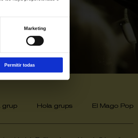
Agotadas
Marketing
Permitir todas
a grup
Hola grups
El Mago Pop
|
|