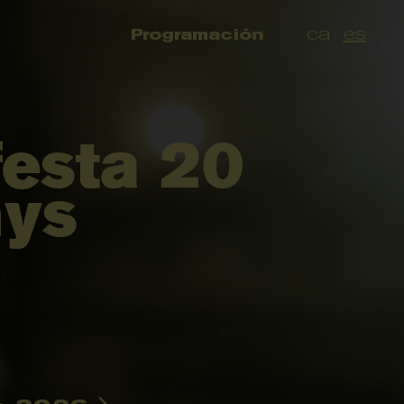
ca
es
Programación
esta 20
ys