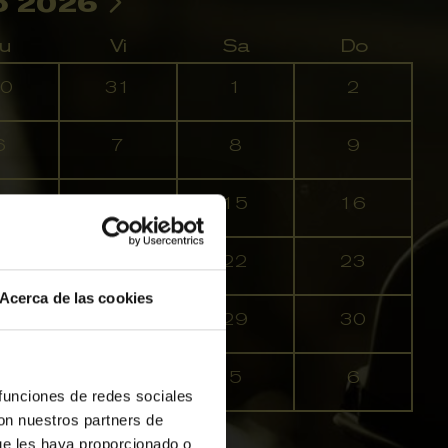
o 2026
u
Vi
Sa
Do
0
31
1
2
6
7
8
9
3
14
15
16
0
21
22
23
Acerca de las cookies
7
28
29
30
3
4
5
6
 funciones de redes sociales
con nuestros partners de
ue les haya proporcionado o