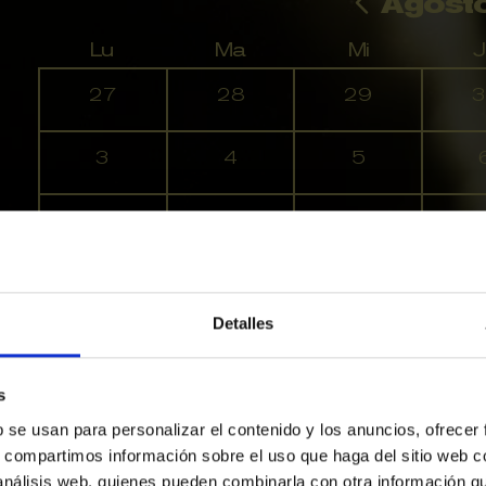
Agost
Lu
Ma
Mi
J
No hay ninguna actividad este mes
27
28
29
3
3
4
5
10
11
12
1
17
18
19
2
Detalles
24
25
26
2
s
31
1
2
b se usan para personalizar el contenido y los anuncios, ofrecer
s, compartimos información sobre el uso que haga del sitio web 
 análisis web, quienes pueden combinarla con otra información q