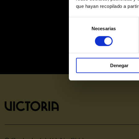
que hayan recopilado a parti
Selección
de
Necesarias
consentimiento
Denegar