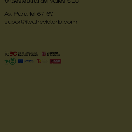
© Gesteatral del Vallés SLU
Av. Paral·lel 67-69
suport@teatrevictoria.com