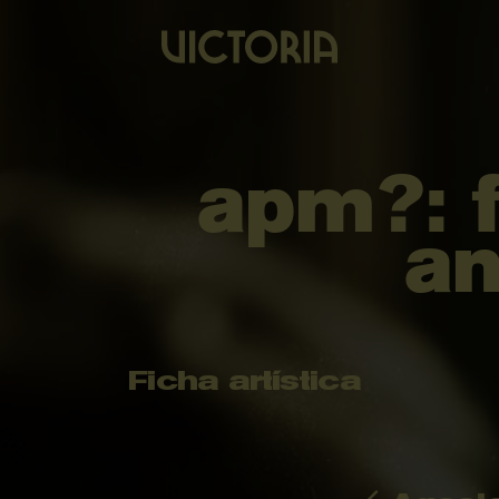
apm?: f
an
Ficha artística