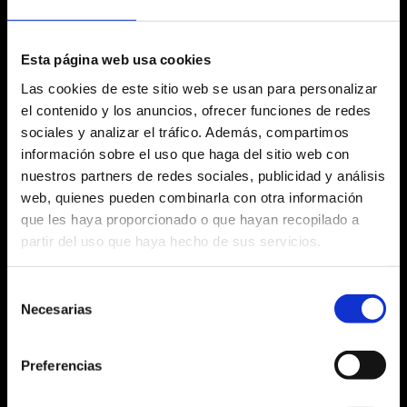
famosos e icónicos que lo han convertido en uno de
los comediantes más reconocidos de Latinoamérica
y el mundo.
Esta página web usa cookies
Revivirán momentos y volverán a reír como la
Las cookies de este sitio web se usan para personalizar
primera vez con clásicos como:
el contenido y los anuncios, ofrecer funciones de redes
– ¿Por qué Jesús no se casó?
sociales y analizar el tráfico. Además, compartimos
– “¿Yo lo jodo? ¡¡Dígame si yo lo jodo!!”
información sobre el uso que haga del sitio web con
nuestros partners de redes sociales, publicidad y análisis
…entre muchas otras anécdotas que han marcado
web, quienes pueden combinarla con otra información
su carrera, y han llenado de risas sus casas y
corazones.
que les haya proporcionado o que hayan recopilado a
partir del uso que haya hecho de sus servicios.
Este nuevo show es un viaje de risas, recuerdos y
nuevas historias, donde el público conecta con un
artista que ha trascendido generaciones, continentes
Selección
y escenarios.
Necesarias
de
consentimiento
Un show para celebrar, recordar y reír…
Un espectáculo…
INOLVIDABLE
Preferencias