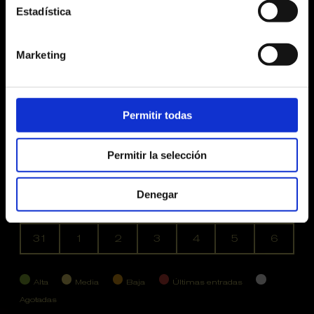
Estadística
Agosto 2026
Marketing
Lu
Ma
Mi
Ju
Vi
Sa
Do
No hay ninguna actividad este mes
27
28
29
30
31
1
2
Permitir todas
3
4
5
6
7
8
9
10
11
12
13
14
15
16
Permitir la selección
17
18
19
20
21
22
23
Denegar
24
25
26
27
28
29
30
31
1
2
3
4
5
6
Alta
Media
Baja
Últimas entradas
Agotadas