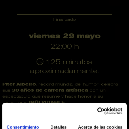
Finalizado
viernes 29 mayo
22:00 h
125 minutos
aproximadamente.
Piter Albeiro
, récord mundial del humor, celebra
sus
30 años de carrera artística
con un
espectáculo que resume y hace honor a su
trayectoria:
INOLVIDABLE.
Con su estilo único y su talento para convertir
cualquier anécdota en un momento épico, presenta
un show totalmente nuevo que reúne los chistes más
Consentimiento
Detalles
Acerca de las cookies