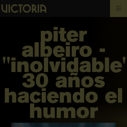
Busca
piter
albeiro -
"inolvidable
30 años
haciendo el
humor