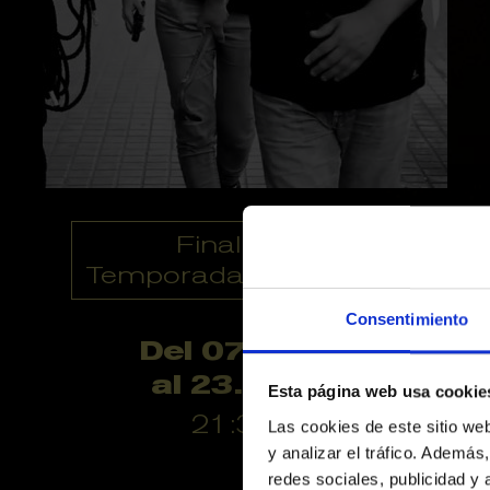
Finalizado
Temporadas anteriores
Consentimiento
Del 07.07.16
al 23.07.16
Esta página web usa cookie
21:30 h
Las cookies de este sitio we
y analizar el tráfico. Ademá
redes sociales, publicidad y