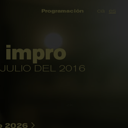
ca
es
Programación
l impro
 JULIO DEL 2016
o 2026