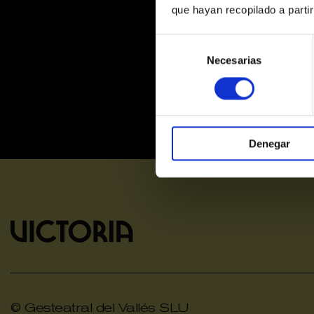
que hayan recopilado a parti
Selección
de
Necesarias
consentimiento
Denegar
© Gesteatral del Vallés SLU