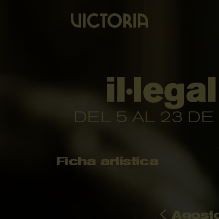
il·lega
DEL 5 AL 23 DE
Ficha artística
Agost