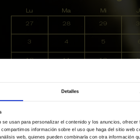
Lu
Ma
Mi
J
No hay ninguna actividad este mes
27
28
29
3
3
4
5
10
11
12
1
17
18
19
2
Detalles
24
25
26
2
s
31
1
2
b se usan para personalizar el contenido y los anuncios, ofrecer
s, compartimos información sobre el uso que haga del sitio web 
 análisis web, quienes pueden combinarla con otra información q
Alta
Media
Baja
Últimas entradas