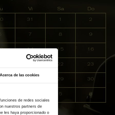
u
Vi
Sa
Do
0
31
1
2
6
7
8
9
3
14
15
16
0
21
22
23
Acerca de las cookies
7
28
29
30
3
4
5
6
 funciones de redes sociales
con nuestros partners de
ue les haya proporcionado o
Agotadas