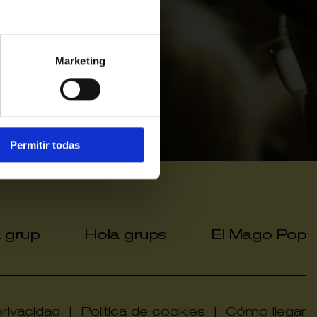
Marketing
Permitir todas
a grup
Hola grups
El Mago Pop
|
|
privacidad
|
Politica de cookies
|
Cómo llegar