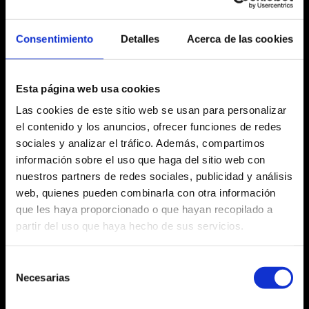
viernes 27 julio
Consentimiento
Detalles
Acerca de las cookies
20:00 h
Esta página web usa cookies
Las cookies de este sitio web se usan para personalizar
el contenido y los anuncios, ofrecer funciones de redes
Ficha artística
sociales y analizar el tráfico. Además, compartimos
información sobre el uso que haga del sitio web con
nuestros partners de redes sociales, publicidad y análisis
web, quienes pueden combinarla con otra información
que les haya proporcionado o que hayan recopilado a
Agosto 2026
partir del uso que haya hecho de sus servicios.
Lu
Ma
Mi
Ju
Vi
Sa
Do
Selección
No hay ninguna actividad este mes
27
28
29
30
31
1
2
Necesarias
de
consentimiento
3
4
5
6
7
8
9