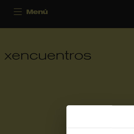
Menú
xencuentros