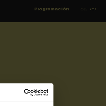
ca
es
Programación