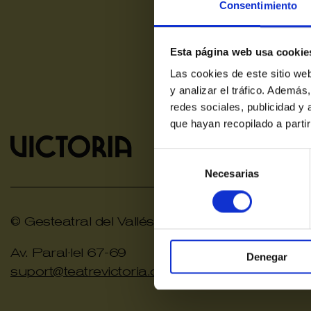
Consentimiento
Esta página web usa cookie
Las cookies de este sitio we
y analizar el tráfico. Ademá
redes sociales, publicidad y
que hayan recopilado a parti
Selección
de
Necesarias
consentimiento
© Gesteatral del Vallés SLU
Av. Paral·lel 67-69
Denegar
suport@teatrevictoria.com