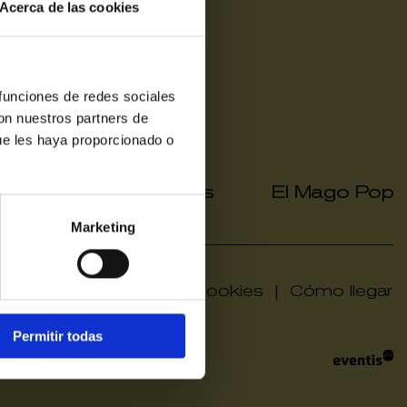
Acerca de las cookies
 funciones de redes sociales
con nuestros partners de
ue les haya proporcionado o
a grup
Hola grups
El Mago Pop
|
|
Marketing
privacidad
|
Politica de cookies
|
Cómo llegar
Permitir todas