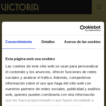
Busca
xmusic
Consentimiento
Detalles
Acerca de las cookies
Esta página web usa cookies
Las cookies de este sitio web se usan para personalizar
el contenido y los anuncios, ofrecer funciones de redes
Victoria grup
sociales y analizar el tráfico. Además, compartimos
información sobre el uso que haga del sitio web con
Hola grups
nuestros partners de redes sociales, publicidad y análisis
El Mago Pop
web, quienes pueden combinarla con otra información
que les haya proporcionado o que hayan recopilado a
partir del uso que haya hecho de sus servicios.