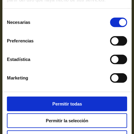
Selección
© Gesteatral del Vallés SLU
Necesarias
de
Av. Paral·lel 67-69
consentimiento
suport@teatrevictoria.com
Preferencias
Estadística
Marketing
Permitir todas
Aviso Legal
Permitir la selección
Política de privacidad
Politica de cookies