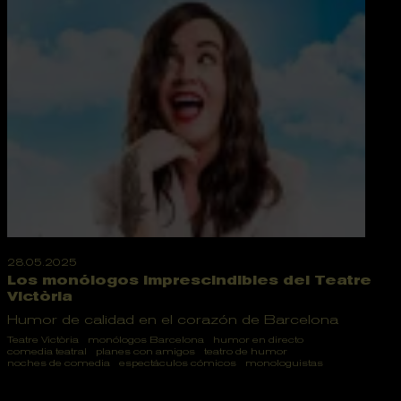
28.05.2025
Los monólogos imprescindibles del Teatre
Victòria
Humor de calidad en el corazón de Barcelona
Teatre Victòria
monólogos Barcelona
humor en directo
comedia teatral
planes con amigos
teatro de humor
noches de comedia
espectáculos cómicos
monologuistas