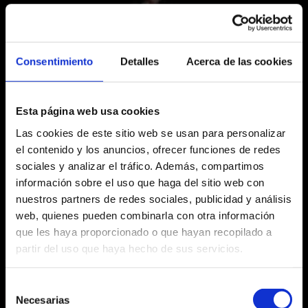
Consentimiento
Detalles
Acerca de las cookies
Esta página web usa cookies
Las cookies de este sitio web se usan para personalizar
el contenido y los anuncios, ofrecer funciones de redes
sociales y analizar el tráfico. Además, compartimos
16.03.2026
información sobre el uso que haga del sitio web con
Ramon Mirabet presenta su nuevo libro en el
nuestros partners de redes sociales, publicidad y análisis
Teatre Victòria
web, quienes pueden combinarla con otra información
Ramon Mirabet visitó el Teatre Victòria para
que les haya proporcionado o que hayan recopilado a
presentar su nuevo libro Per sempre més en un
evento cercano, emotivo y lleno de complicidad...
partir del uso que haya hecho de sus servicios.
Teatre Victòria
espectáculos en directo
Ramon Mirabet
Selección
Necesarias
de