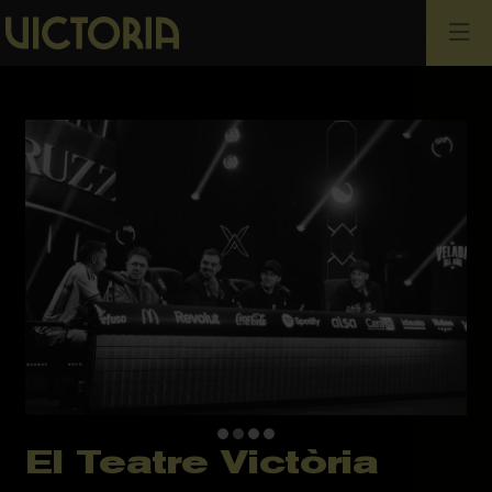
Busca
El Teatre Victòria
Diapositiva 2 de 4