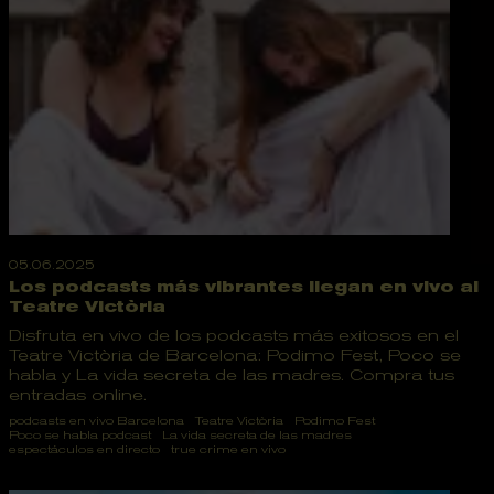
05.06.2025
Los podcasts más vibrantes llegan en vivo al
Teatre Victòria
Disfruta en vivo de los podcasts más exitosos en el
Teatre Victòria de Barcelona: Podimo Fest, Poco se
habla y La vida secreta de las madres. Compra tus
entradas online.
podcasts en vivo Barcelona
Teatre Victòria
Podimo Fest
Poco se habla podcast
La vida secreta de las madres
espectáculos en directo
true crime en vivo