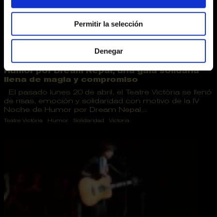
Permitir la selección
Denegar
20.04.2026
El Teatre Victòria acoge la IV Noche de
Humor por Dream Nepal, una gala solidaria
llena de magia y compromiso
El pasado lunes 20 de abril, el Teatre Victòria se llenó
de risas, emoción y solidaridad con motivo de la IV
Noche de Humor por Dream Nepal,...
Teatre Victòria
Humor
Solidaridad
Victoria