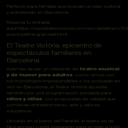
Perfecto para familias que buscan un plan cultural
y entretenido en Barcelona.
Reserva tu entrada
aquí:
https://www.teatrevictoria.com/es/cartelera/c/32
el-pot-petit-el-gran-salt.html
El Teatre Victòria, epicentro de
espectáculos familiares en
Barcelona
Además de ser un referente del
teatro musical
y de humor para adultos
, como vimos con
los
monólogos imprescindibles
o los
podcasts en
vivo en Barcelona
, el Teatre Victòria apuesta
también por una programación pensada para
niños y niñas
, con propuestas de calidad que
combinan entretenimiento, arte y valores
educativos.
Ubicado en el barrio del Paral·lel, el teatro es de
fácil acceso y está preparado para acoger a todo