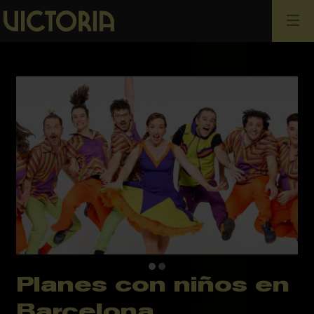
Busca
Planes con niños en
Diapositiva 2 de 2: El Pot Petit - El Gran Salt! | © El P
Barcelona