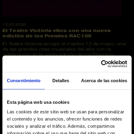
13.05.2026
El Teatre Victòria vibra con una nueva
edición de los Premios RAC105
El Teatre Victòria acogió el martes 12 de mayo, una
de las grandes citas musicales del año con la
celebración de la sexta edición de los Premios...
Teatre Victòria
RAC105
Premios
Consentimiento
Detalles
Acerca de las cookies
Esta página web usa cookies
Las cookies de este sitio web se usan para personalizar
el contenido y los anuncios, ofrecer funciones de redes
sociales y analizar el tráfico. Además, compartimos
información sobre el uso que haga del sitio web con