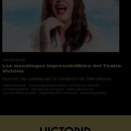
28.05.2025
Los monólogos imprescindibles del Teatre
Victòria
Humor de calidad en el corazón de Barcelona
Teatre Victòria
monólogos Barcelona
humor en directo
comedia teatral
planes con amigos
teatro de humor
noches de comedia
espectáculos cómicos
monologuistas