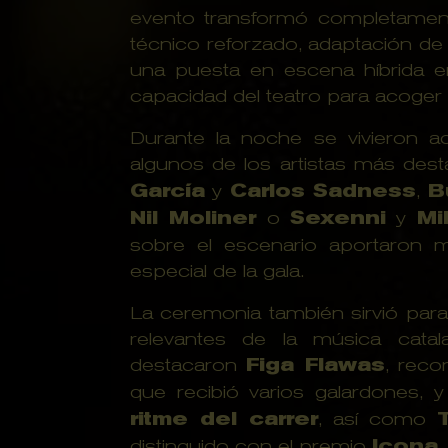
evento transformó completamen
técnico reforzado, adaptación de
una puesta en escena híbrida en
capacidad del teatro para acoger
Durante la noche se vivieron ac
algunos de los artistas más de
García
y
Carlos Sadness
,
B
Nil Moliner
o
Sexenni
y
Mi
sobre el escenario aportaron 
especial de la gala.
La ceremonia también sirvió pa
relevantes de la música catal
destacaron
Figa Flawas
, rec
que recibió varios galardones, 
ritme del carrer
, así como
distinguido con el premio
Icona
.