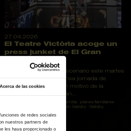
27.04.2026
El Teatre Victòria acoge un
press junket de El Gran
Gatsby
El Teatre Victòria fue escenario este martes
28 de abril de una intensa jornada de
actividad mediática con motivo de la
Acerca de las cookies
presentación de El Gran...
planes con niños
planes en familia
planes familiares
teatre victoria barcelona
El Gran Gatsby
Gatsby
 funciones de redes sociales
con nuestros partners de
ue les haya proporcionado o