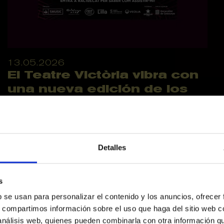
13.05.2026
El Teatre Victòria vibra con
una nueva edición de los
Premios RAC105
El Teatre Victòria acogió el martes 12 de
mayo, una de las grandes citas musicales
del año con la celebración de la sexta
Detalles
edición de los Premios...
Teatre Victòria
RAC105
Premios
s
b se usan para personalizar el contenido y los anuncios, ofrecer
s, compartimos información sobre el uso que haga del sitio web 
 análisis web, quienes pueden combinarla con otra información q