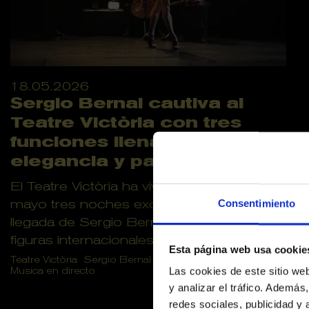
18.05.2026
Sergio Bernal cautiva al
Teatre Victòria con tres
funciones llenas de
elegancia y pasión
El Teatre Victòria ha vivido este mes de
mayo tres noches excepcionales con la
Consentimiento
llegada de Sergio Bernal, una de las grandes
figuras internacionales...
Esta página web usa cookie
Teatre Victòria
Sergio Bernal
Danza
Flamenco
Las cookies de este sitio we
Musica en directo
y analizar el tráfico. Ademá
redes sociales, publicidad y