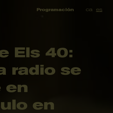
ca
es
Programación
e Els 40:
a radio se
e en
ulo en