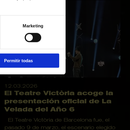
Marketing
Permitir todas
12.03.2026
El Teatre Victòria acoge la
presentación oficial de La
Velada del Año 6
El Teatre Victòria de Barcelona fue, el
pasado 9 de marzo, el escenario elegido