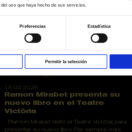
r del uso que haya hecho de sus servicios.
Preferencias
Estadística
Permitir la selección
16.03.2026
Ramon Mirabet presenta su
nuevo libro en el Teatre
Victòria
Ramon Mirabet visitó el Teatre Victòria para
presentar su nuevo libro Per sempre més