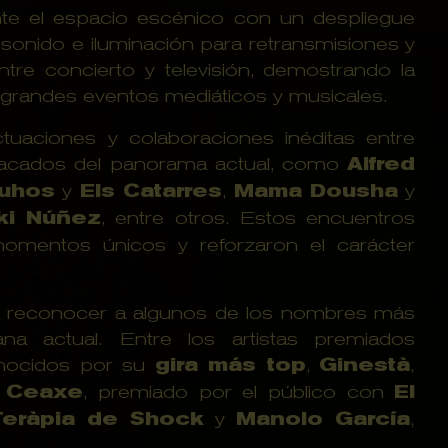
te el espacio escénico con un despliegue
 sonido e iluminación para retransmisiones y
tre concierto y televisión, demostrando la
 grandes eventos mediáticos y musicales.
tuaciones y colaboraciones inéditas entre
stacados del panorama actual, como
Alfred
uhos
y
Els Catarres
,
Mama Dousha
y
ki Núñez
, entre otros. Estos encuentros
momentos únicos y reforzaron el carácter
ra reconocer a algunos de los nombres más
ana actual. Entre los artistas premiados
onocidos por su
gira más top
,
Ginestà
,
y
Ceaxe
, premiado por el público con
El
Teràpia de Shock
y
Manolo García
,