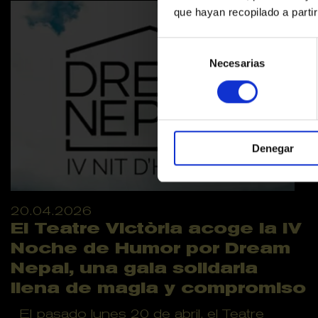
que hayan recopilado a parti
Selección
de
Necesarias
consentimiento
Denegar
20.04.2026
El Teatre Victòria acoge la IV
Noche de Humor por Dream
Nepal, una gala solidaria
llena de magia y compromiso
El pasado lunes 20 de abril, el Teatre