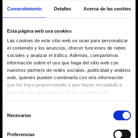
12:00 h
Consentimiento
Detalles
Acerca de las cookies
Esta página web usa cookies
Las cookies de este sitio web se usan para personalizar
Ficha artística
el contenido y los anuncios, ofrecer funciones de redes
sociales y analizar el tráfico. Además, compartimos
información sobre el uso que haga del sitio web con
nuestros partners de redes sociales, publicidad y análisis
Agosto 2026
web, quienes pueden combinarla con otra información
que les haya proporcionado o que hayan recopilado a
Lu
Ma
Mi
Ju
Vi
Sa
Do
partir del uso que haya hecho de sus servicios.
No hay ninguna actividad este mes
27
28
29
30
31
1
2
Selección
Necesarias
de
3
4
5
6
7
8
9
consentimiento
10
11
12
13
14
15
16
Preferencias