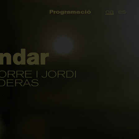
ca
es
Programació
indar
ORRE I JORDI
DERAS