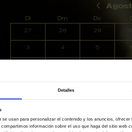
Agost
Dl
Dm
Dc
D
No hi ha cap activitat aquest mes
27
28
29
3
3
4
5
10
11
12
1
17
18
19
2
Detalles
24
25
26
2
s
31
1
2
b se usan para personalizar el contenido y los anuncios, ofrecer
s, compartimos información sobre el uso que haga del sitio web 