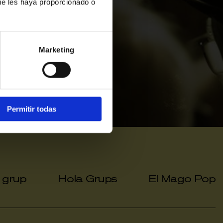
ue les haya proporcionado o
Exhaurides
Marketing
Permitir todas
a grup
Hola Grups
El Mago Pop
|
|