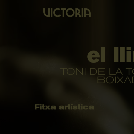
el ll
TONI DE LA T
BOIXA
Fitxa artística