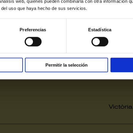
 análisis web, quienes pueden combinarla con otra información q
Alta
Mitja
Baixa
Últimes entrades
r del uso que haya hecho de sus servicios.
Preferencias
Estadística
Permitir la selección
Victòri