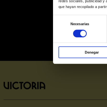
redes sociales, publicidad y
que hayan recopilado a parti
Selección
de
Necesarias
consentimiento
Denegar