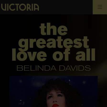
Busca
the
greatest
love of all
BELINDA DAVIDS