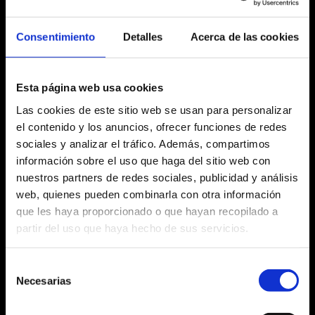
martes 21 noviembre
Consentimiento
Detalles
Acerca de las cookies
20:30 h
Esta página web usa cookies
Las cookies de este sitio web se usan para personalizar
el contenido y los anuncios, ofrecer funciones de redes
Ficha artística
sociales y analizar el tráfico. Además, compartimos
información sobre el uso que haga del sitio web con
nuestros partners de redes sociales, publicidad y análisis
web, quienes pueden combinarla con otra información
Agosto 2026
que les haya proporcionado o que hayan recopilado a
partir del uso que haya hecho de sus servicios.
Lu
Ma
Mi
Ju
Vi
Sa
Do
No hay ninguna actividad este mes
Selección
27
28
29
30
31
1
2
Necesarias
de
consentimiento
3
4
5
6
7
8
9