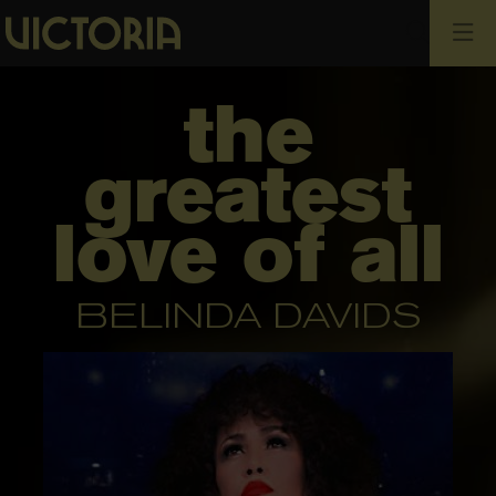
Cerca
the
greatest
love of all
BELINDA DAVIDS