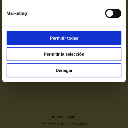
Marketing
© Gesteatral del Vallés SLU
Av. Paral·lel 67-69
Permitir todas
suport@teatrevictoria.com
Permitir la selección
Denegar
Aviso Legal
Política de privacidad