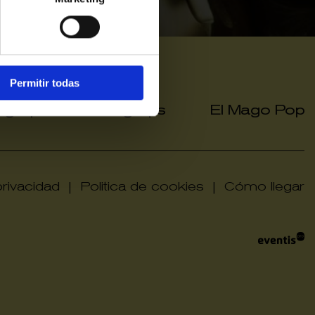
Permitir todas
a grup
Hola grups
El Mago Pop
|
|
privacidad
|
Politica de cookies
|
Cómo llegar