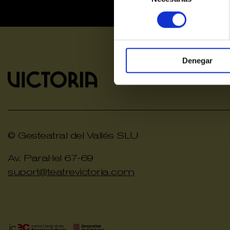
consentimiento
Denegar
© Gesteatral del Vallés SLU
Av. Paral·lel 67-69
suport@teatrevictoria.com