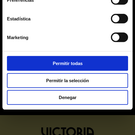
17
18
19
20
21
22
23
Estadística
24
25
26
27
28
29
30
Marketing
31
1
2
3
4
5
6
Alta
Mitja
Baixa
Últimes entrades
Permitir todas
Exhaurides
Permitir la selección
Denegar