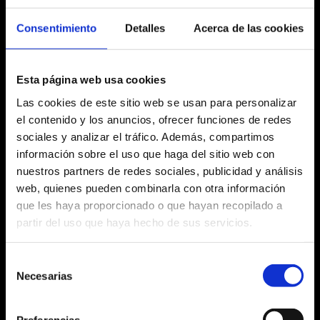
dissabte 21 d’octubre
18:00 h
Consentimiento
Detalles
Acerca de las cookies
Esta página web usa cookies
Las cookies de este sitio web se usan para personalizar
Fitxa artística
el contenido y los anuncios, ofrecer funciones de redes
sociales y analizar el tráfico. Además, compartimos
información sobre el uso que haga del sitio web con
nuestros partners de redes sociales, publicidad y análisis
web, quienes pueden combinarla con otra información
Agost 2026
que les haya proporcionado o que hayan recopilado a
partir del uso que haya hecho de sus servicios.
Dl
Dm
Dc
Dj
Dv
Ds
Dg
No hi ha cap activitat aquest mes
27
28
29
30
31
1
2
Selección
Necesarias
de
3
4
5
6
7
8
9
consentimiento
10
11
12
13
14
15
16
Preferencias