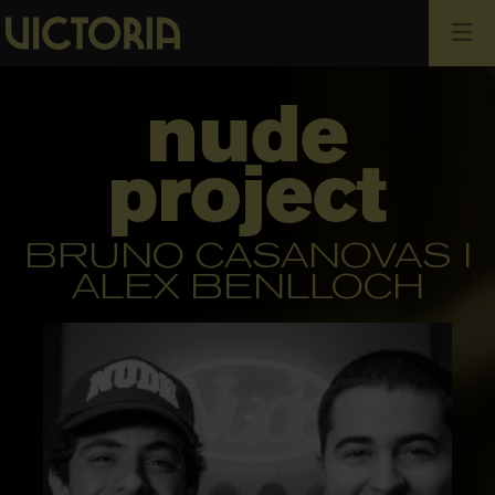
Cerca
nude
project
BRUNO CASANOVAS I
ALEX BENLLOCH