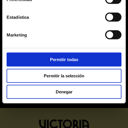
17
18
19
20
21
22
23
Estadística
24
25
26
27
28
29
30
31
1
2
3
4
5
6
Marketing
Alta
Mitja
Baixa
Últimes entrades
Permitir todas
Exhaurides
Permitir la selección
Denegar