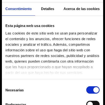
Del 18.05.16
al 22.05.16
Consentimiento
Detalles
Acerca de las cookies
Esta página web usa cookies
Las cookies de este sitio web se usan para personalizar
Fitxa artística
el contenido y los anuncios, ofrecer funciones de redes
sociales y analizar el tráfico. Además, compartimos
información sobre el uso que haga del sitio web con
nuestros partners de redes sociales, publicidad y análisis
web, quienes pueden combinarla con otra información
Agost 2026
que les haya proporcionado o que hayan recopilado a
partir del uso que haya hecho de sus servicios.
Dl
Dm
Dc
Dj
Dv
Ds
Dg
No hi ha cap activitat aquest mes
27
28
29
30
31
1
2
Selección
Necesarias
de
3
4
5
6
7
8
9
consentimiento
10
11
12
13
14
15
16
Preferencias