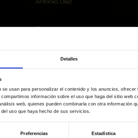
Antonio Díaz
Patrocinador
Bodegues Domènech Vidal
Detalles
Agost
s
Dl
Dm
Dc
D
b se usan para personalizar el contenido y los anuncios, ofrecer
No hi ha cap activitat aquest mes
s, compartimos información sobre el uso que haga del sitio web 
27
28
29
3
 análisis web, quienes pueden combinarla con otra información q
r del uso que haya hecho de sus servicios.
3
4
5
Preferencias
Estadística
10
11
12
1