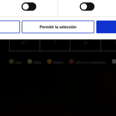
17
18
19
2
24
25
26
2
Permitir la selección
31
1
2
Alta
Mitja
Baixa
Últimes entrades