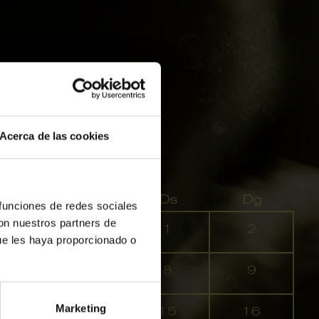
Acerca de las cookies
 2026
j
Dv
Ds
Dg
 funciones de redes sociales
con nuestros partners de
0
31
1
2
ue les haya proporcionado o
6
7
8
9
Marketing
3
14
15
16