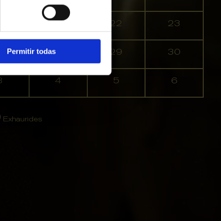
0
21
22
23
7
28
29
30
Permitir todas
3
4
5
6
Exhaurides