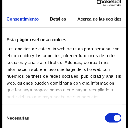
diumenge 28 d’abril
Consentimiento
Detalles
Acerca de las cookies
18:00 h
Esta página web usa cookies
Las cookies de este sitio web se usan para personalizar
el contenido y los anuncios, ofrecer funciones de redes
Fitxa artística
sociales y analizar el tráfico. Además, compartimos
información sobre el uso que haga del sitio web con
nuestros partners de redes sociales, publicidad y análisis
web, quienes pueden combinarla con otra información
que les haya proporcionado o que hayan recopilado a
Agost 2026
partir del uso que haya hecho de sus servicios.
Dl
Dm
Dc
Dj
Dv
Ds
Dg
Selección
No hi ha cap activitat aquest mes
27
28
29
30
31
1
2
Necesarias
de
consentimiento