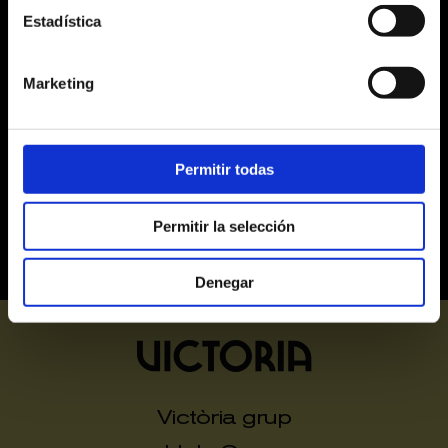
Estadística
31
1
2
3
4
5
6
Marketing
Alta
Mitja
Baixa
Últimes entrades
Exhaurides
Permitir todas
Permitir la selección
Denegar
Victòria grup