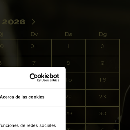
 2026
j
Dv
Ds
Dg
0
31
1
2
6
7
8
9
3
14
15
16
0
21
22
23
Acerca de las cookies
7
28
29
30
 funciones de redes sociales