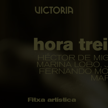
hora tre
HÉCTOR DE MIG
MARINA LOBO, 
FERNANDO MOR
MAR
Fitxa artística