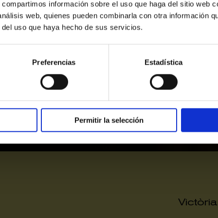
31
1
2
s, compartimos información sobre el uso que haga del sitio web 
 análisis web, quienes pueden combinarla con otra información q
r del uso que haya hecho de sus servicios.
Alta
Mitja
Baixa
Últimes entrades
Preferencias
Estadística
Permitir la selección
Victòri