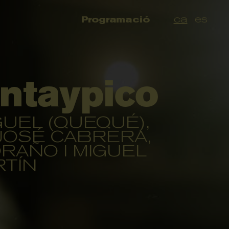
ca
es
Programació
intaypico
UEL (QUEQUÉ),
JOSÉ CABRERA,
AÑO I MIGUEL
TÍN