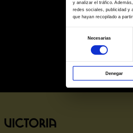
y analizar el tráfico. Ademá
redes sociales, publicidad y
que hayan recopilado a parti
Selección
de
Necesarias
consentimiento
Denegar