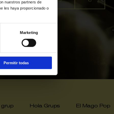
3
4
5
6
con nuestros partners de
ue les haya proporcionado o
Exhaurides
Marketing
Permitir todas
a grup
Hola Grups
El Mago Pop
|
|