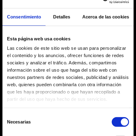
dissabte 16 de
novembre
Consentimiento
Detalles
Acerca de las cookies
12:00 h
Esta página web usa cookies
Las cookies de este sitio web se usan para personalizar
el contenido y los anuncios, ofrecer funciones de redes
Fitxa artística
sociales y analizar el tráfico. Además, compartimos
información sobre el uso que haga del sitio web con
nuestros partners de redes sociales, publicidad y análisis
web, quienes pueden combinarla con otra información
que les haya proporcionado o que hayan recopilado a
Agost 2026
partir del uso que haya hecho de sus servicios.
Dl
Dm
Dc
Dj
Dv
Ds
Dg
No hi ha cap activitat aquest mes
Selección
27
28
29
30
31
1
2
Necesarias
de
consentimiento
3
4
5
6
7
8
9