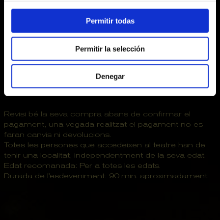
24
25
26
27
28
29
30
Permitir todas
31
1
2
3
4
5
6
Permitir la selección
Alta
Mitja
Baixa
Últimes entrades
Denegar
Exhaurides
Revisi bé la seva compra abans de confirmar el
pagament, una vegada realitzat el pagament no es
faran canvis ni devolucions.
Totes les persones que accedeixen al teatre han de
tenir una localitat, independentment de la seva edat.
Edat recomanada: Per a totes les edats.
Durada de l'esdeveniment: 90 min. aproximadament.