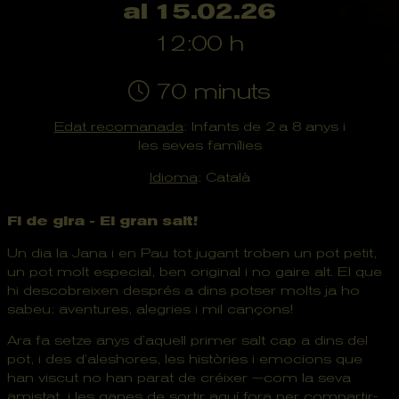
al 15.02.26
12:00 h
70 minuts
Edat recomanada
: Infants de 2 a 8 anys i
les seves famílies
Idioma
: Català
Fi de gira - El gran salt!
Un dia la Jana i en Pau tot jugant troben un pot petit,
un pot molt especial, ben original i no gaire alt. El que
hi descobreixen després a dins potser molts ja ho
sabeu: aventures, alegries i mil cançons!
Ara fa setze anys d’aquell primer salt cap a dins del
pot, i des d’aleshores, les històries i emocions que
han viscut no han parat de créixer —com la seva
amistat, i les ganes de sortir aquí fora per compartir-