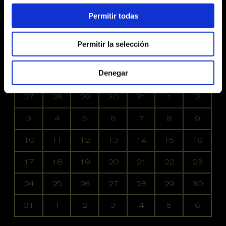
TROMBÓ: Jonatan Ripoll Moreno
Permitir todas
Permitir la selección
Agost 2026
Denegar
Dl
Dm
Dc
Dj
Dv
Ds
Dg
No hi ha cap activitat aquest mes
27
28
29
30
31
1
2
3
4
5
6
7
8
9
10
11
12
13
14
15
16
17
18
19
20
21
22
23
24
25
26
27
28
29
30
31
1
2
3
4
5
6