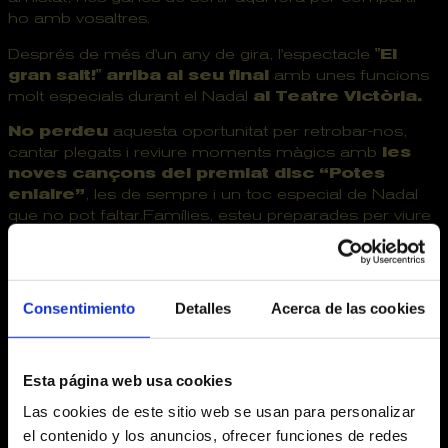
ho amb vosaltres.
Després de més d'un any de gira, l'espectacle
"El
gran salt!" arriba al seu final
amb unes funcions
molt especials durant el Nadal
al Teatre Victòria.
No perdeu
aquesta oportunitat per retrobar-nos,
cantar plegats i reviure moments màgics amb
les
noves cançons del premiat disc “Potes
enlaire”
, les de sempre i un toc especial de Nadal
que no pot faltar.Famílies, esteu preparades per viure
el gran final d’aquesta aventura?
Consentimiento
Detalles
Acerca de las cookies
Fitxa artística
Esta página web usa cookies
IDEA ORIGINAL: Helena Bagué Vilà, Siddartha Vargas
Las cookies de este sitio web se usan para personalizar
Martínez i Pau Oliver Bover
el contenido y los anuncios, ofrecer funciones de redes
DIRECCIÓ: Helena Bagué Vilà i Siddartha Vargas