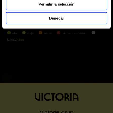
Permitir la selección
24
25
26
27
28
29
30
31
1
2
3
4
5
6
Denegar
Alta
Mitja
Baixa
Últimes entrades
Exhaurides
Victòria grup