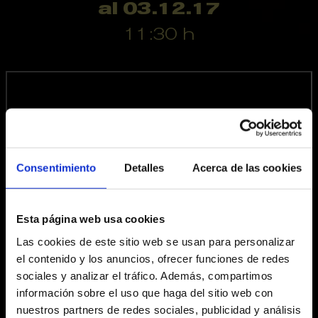
al 03.12.17
11:30 h
Consentimiento
Detalles
Acerca de las cookies
Esta página web usa cookies
Fitxa artística
Las cookies de este sitio web se usan para personalizar
el contenido y los anuncios, ofrecer funciones de redes
Idea original:
CRISTINA ALLANDE i JOAN LLONCH
sociales y analizar el tráfico. Además, compartimos
Text:
ROC OLIVÉ
información sobre el uso que haga del sitio web con
Música
: TONI TEN
nuestros partners de redes sociales, publicidad y análisis
Producció executiva
:JOAN LLONCH