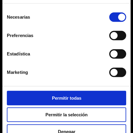
Selección
Necesarias
de
Agost 2026
consentimiento
Dl
Dm
Dc
Dj
Dv
Ds
Dg
Preferencias
No hi ha cap activitat aquest mes
27
28
29
30
31
1
2
Estadística
3
4
5
6
7
8
9
10
11
12
13
14
15
16
Marketing
17
18
19
20
21
22
23
24
25
26
27
28
29
30
Permitir todas
31
1
2
3
4
5
6
Permitir la selección
Alta
Mitja
Baixa
Últimes entrades
Denegar