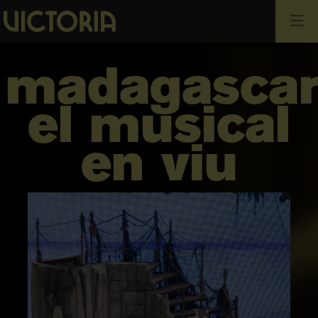
Cerca
madagasca
el musical
en viu