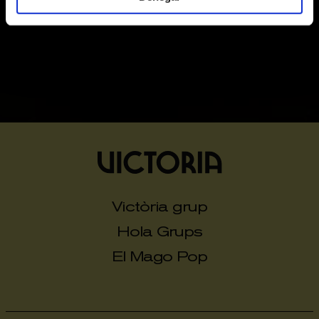
Exhaurides
Victòria grup
Hola Grups
El Mago Pop