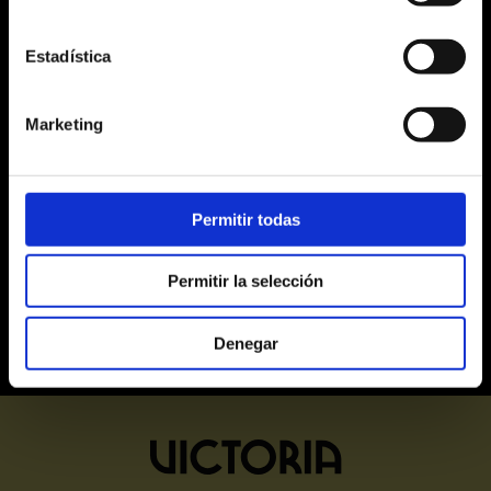
17
18
19
20
21
22
23
Estadística
24
25
26
27
28
29
30
31
1
2
3
4
5
6
Marketing
Alta
Mitja
Baixa
Últimes entrades
Exhaurides
Permitir todas
Permitir la selección
Denegar