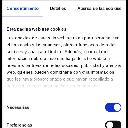
21:30 h
Consentimiento
Detalles
Acerca de las cookies
Esta página web usa cookies
Las cookies de este sitio web se usan para personalizar
Fitxa artística
el contenido y los anuncios, ofrecer funciones de redes
sociales y analizar el tráfico. Además, compartimos
información sobre el uso que haga del sitio web con
nuestros partners de redes sociales, publicidad y análisis
Agost 2026
web, quienes pueden combinarla con otra información
que les haya proporcionado o que hayan recopilado a
Dl
Dm
Dc
Dj
Dv
Ds
Dg
partir del uso que haya hecho de sus servicios.
No hi ha cap activitat aquest mes
27
28
29
30
31
1
2
Selección
Necesarias
de
3
4
5
6
7
8
9
consentimiento
10
11
12
13
14
15
16
Preferencias