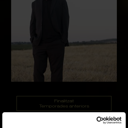
Finalitzat
Temporades anteriors
dimecres 2 de maig