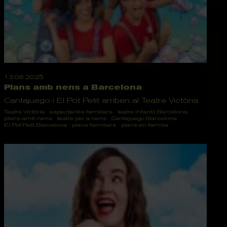
13.06.2025
Plans amb nens a Barcelona
Cantajuego i El Pot Petit arriben al Teatre Victòria
Teatre Victòria
espectacles familiars
teatre infantil Barcelona
plans amb nens
teatre per a nens
Cantajuego Barcelona
El Pot Petit Barcelona
plans familiars
plans en familia