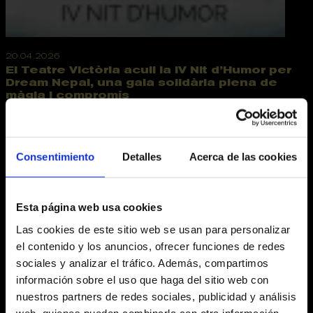
20.04.2026
El Teatre Victòria acull la IV Nit d’Humor per
Dream Nepal, una gala solidària plena de
màgia i compromís
El passat dilluns 20 d’abril, el Teatre Victòria es va
omplir de rialles, emoció i solidaritat amb motiu de la
IV Nit d’Humor per Dream...
Teatre Victòria
DreamNepal
NitHumor
Victoria
Solidaritat
Consentimiento
Detalles
Acerca de las cookies
Esta página web usa cookies
Las cookies de este sitio web se usan para personalizar
el contenido y los anuncios, ofrecer funciones de redes
sociales y analizar el tráfico. Además, compartimos
información sobre el uso que haga del sitio web con
nuestros partners de redes sociales, publicidad y análisis
web, quienes pueden combinarla con otra información