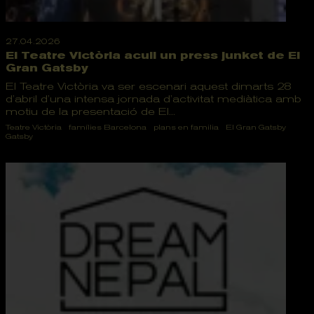
27.04.2026
El Teatre Victòria acull un press junket de El
Gran Gatsby
El Teatre Victòria va ser escenari aquest dimarts 28
d’abril d’una intensa jornada d’activitat mediàtica amb
motiu de la presentació de El...
Teatre Victòria
famílies Barcelona
plans en familia
El Gran Gatsby
Gatsby