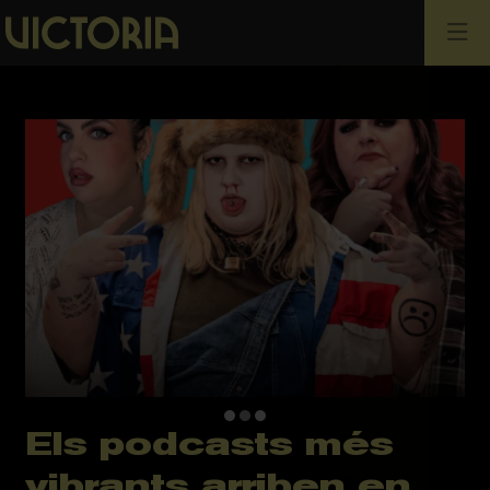
Cerca
Els podcasts més
Diapositiva 2 de 3: Podimo Fest - True Crime · Martha
vibrants arriben en