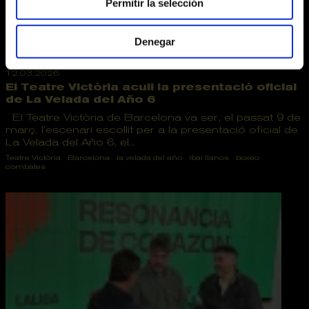
Permitir la selección
Denegar
12.03.2026
El Teatre Victòria acull la presentació oficial
de La Velada del Año 6
El Teatre Victòria de Barcelona va ser, el passat 9 de
març, l’escenari escollit per a la presentació oficial de
La Velada del Año 6, el...
Teatre Victòria
Barcelona
la velada del año
ibai llanos
boxeo
combates