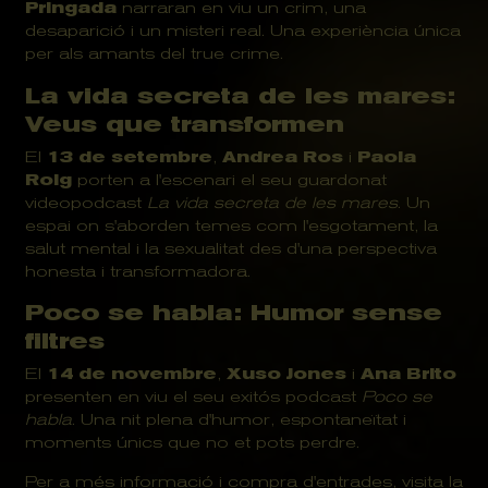
Pringada
narraran en viu un crim, una
desaparició i un misteri real. Una experiència única
per als amants del true crime.
La vida secreta de les mares:
Veus que transformen
El
13 de setembre
,
Andrea Ros
i
Paola
Roig
porten a l'escenari el seu guardonat
videopodcast
La vida secreta de les mares
. Un
espai on s'aborden temes com l'esgotament, la
salut mental i la sexualitat des d'una perspectiva
honesta i transformadora.
Poco se habla: Humor sense
filtres
El
14 de novembre
,
Xuso Jones
i
Ana Brito
presenten en viu el seu exitós podcast
Poco se
habla
. Una nit plena d'humor, espontaneïtat i
moments únics que no et pots perdre.
Per a més informació i compra d'entrades, visita la