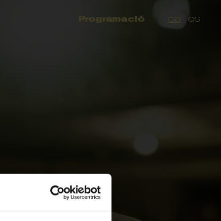
ca
es
Programació