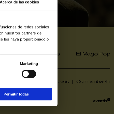
Acerca de las cookies
 funciones de redes sociales
con nuestros partners de
ue les haya proporcionado o
a grup
Hola Grups
El Mago Pop
|
|
Marketing
ivacitat
|
Política de cookies
|
Com arribar-hi
Permitir todas