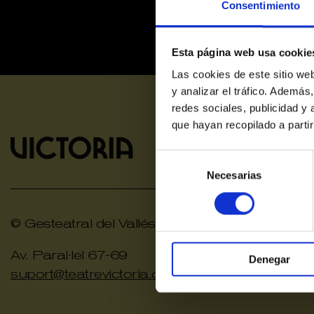
Consentimiento
Esta página web usa cookie
Las cookies de este sitio we
y analizar el tráfico. Ademá
redes sociales, publicidad y
que hayan recopilado a parti
Selección
de
Necesarias
consentimiento
© Gesteatral del Vallés SLU
Av. Paral·lel 67-69
Denegar
suport@teatrevictoria.com