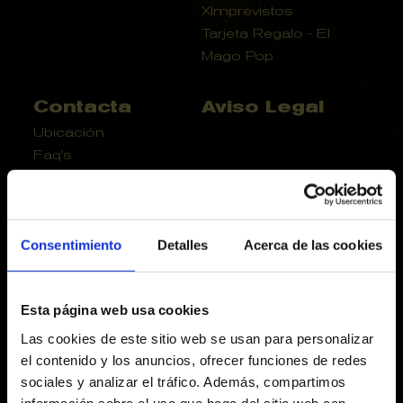
XImprevistos
Tarjeta Regalo - El
Mago Pop
Contacta
Aviso Legal
Ubicación
Faq's
Contacta
Recupera Entradas
Consentimiento
Detalles
Acerca de las cookies
Política de
Politica de
privacidad
cookies
Cómo llegar
Esta página web usa cookies
Las cookies de este sitio web se usan para personalizar
el contenido y los anuncios, ofrecer funciones de redes
Actividades
sociales y analizar el tráfico. Además, compartimos
información sobre el uso que haga del sitio web con