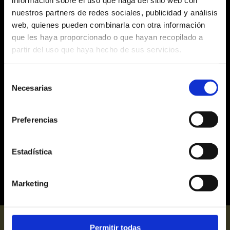
EN CARTELERA
Etiquetas
nuestros partners de redes sociales, publicidad y análisis
web, quienes pueden combinarla con otra información
xevents
que les haya proporcionado o que hayan recopilado a
xmusic
partir del uso que haya hecho de sus servicios.
xpodcast
xmagic
Selección
xcomedy
Necesarias
de
xinspiración
consentimiento
xencuentros
Preferencias
xmusicals
xdance
Estadística
Marketing
Permitir todas