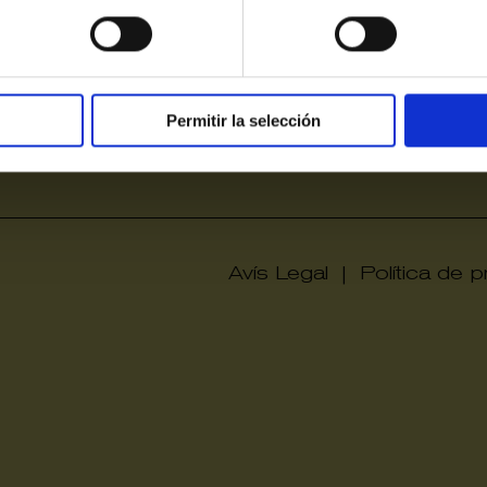
Permitir la selección
Victòri
Avís Legal
|
Política de pr