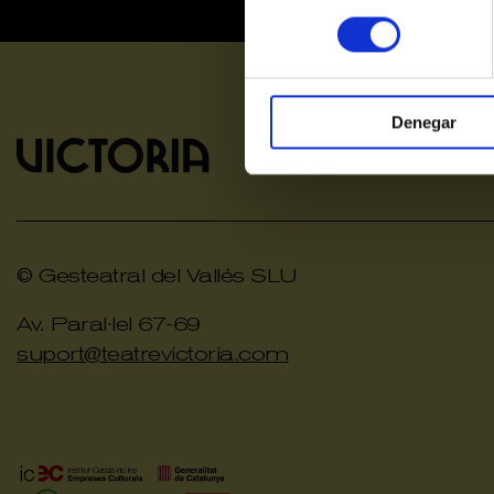
consentimiento
Denegar
© Gesteatral del Vallés SLU
Av. Paral·lel 67-69
suport@teatrevictoria.com