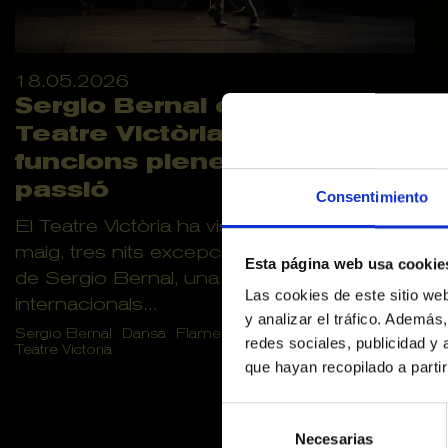
18.05.2026
Sergio Bernal captiva el
Teatre Victòria amb tres
funcions plenes d’elegància i
passió
Consentimiento
El Teatre Victòria ha viscut aquest mes de
maig, tres nits excepcionals amb l’arribada
Esta página web usa cookie
de Sergio Bernal, una de les grans figures
Las cookies de este sitio we
internacionals...
y analizar el tráfico. Ademá
Sergio Bernal
Dansa
Flamenco
Musicadirecte
redes sociales, publicidad y
Teatre Victoria
que hayan recopilado a parti
Selección
de
Necesarias