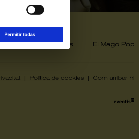
Permitir todas
a grup
Hola Grups
El Mago Pop
|
|
ivacitat
|
Política de cookies
|
Com arribar-hi