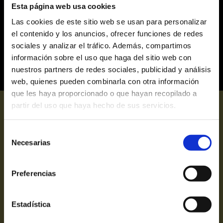
Sergio Bernal captiva el Teatre Victòria amb
Esta página web usa cookies
tres funcions plenes d’elegància i passió
Las cookies de este sitio web se usan para personalizar
El Teatre Victòria ha viscut aquest mes de maig, tres
nits excepcionals amb l’arribada de Sergio Bernal,
el contenido y los anuncios, ofrecer funciones de redes
una de les grans figures internacionals...
sociales y analizar el tráfico. Además, compartimos
Sergio Bernal
Dansa
Flamenco
Musicadirecte
Teatre Victoria
información sobre el uso que haga del sitio web con
nuestros partners de redes sociales, publicidad y análisis
web, quienes pueden combinarla con otra información
que les haya proporcionado o que hayan recopilado a
partir del uso que haya hecho de sus servicios.
Selección
Necesarias
de
Victòria grup
consentimiento
Hola Grups
Preferencias
El Mago Pop
Estadística