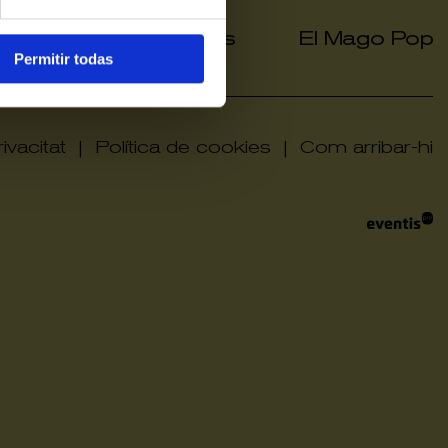
a grup
Hola Grups
El Mago Pop
|
|
Permitir todas
ivacitat
|
Política de cookies
|
Com arribar-hi