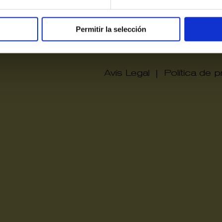
Victòri
Permitir la selección
Avís Legal
|
Política de pr