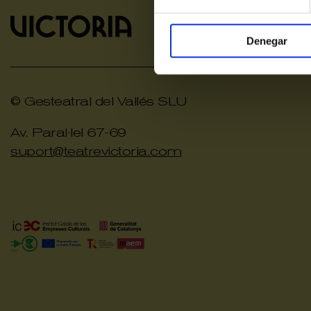
Denegar
© Gesteatral del Vallés SLU
Av. Paral·lel 67-69
suport@teatrevictoria.com