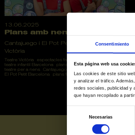
13.06.2025
Plans amb nens a Barcelona
Cantajuego i El Pot Petit arriben al Teatre
Consentimiento
Victòria
Teatre Victòria
espectacles familiars
Esta página web usa cookie
teatre infantil Barcelona
plans amb nens
teatre per a nens
Cantajuego Barcelona
Las cookies de este sitio we
El Pot Petit Barcelona
plans familiars
plans en familia
y analizar el tráfico. Ademá
redes sociales, publicidad y
que hayan recopilado a parti
Selección
de
Necesarias
consentimiento