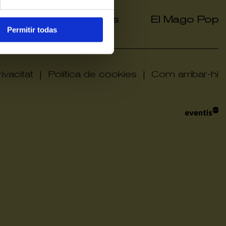
a grup
Hola Grups
El Mago Pop
|
|
Permitir todas
ivacitat
|
Política de cookies
|
Com arribar-hi