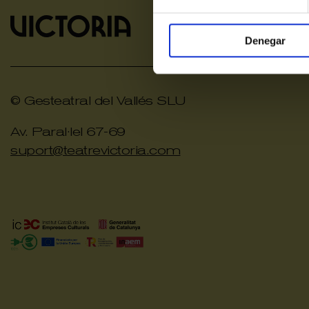
Denegar
© Gesteatral del Vallés SLU
Av. Paral·lel 67-69
suport@teatrevictoria.com