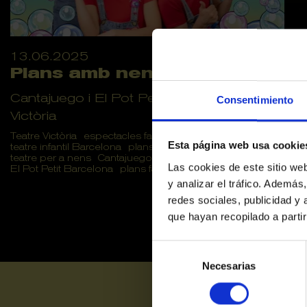
13.06.2025
Plans amb nens a Barcelona
Cantajuego i El Pot Petit arriben al Teatre
Consentimiento
Victòria
Teatre Victòria
espectacles familiars
Esta página web usa cookie
teatre infantil Barcelona
plans amb nens
teatre per a nens
Cantajuego Barcelona
Las cookies de este sitio we
El Pot Petit Barcelona
plans familiars
plans en familia
y analizar el tráfico. Ademá
redes sociales, publicidad y
que hayan recopilado a parti
Selección
de
Necesarias
consentimiento