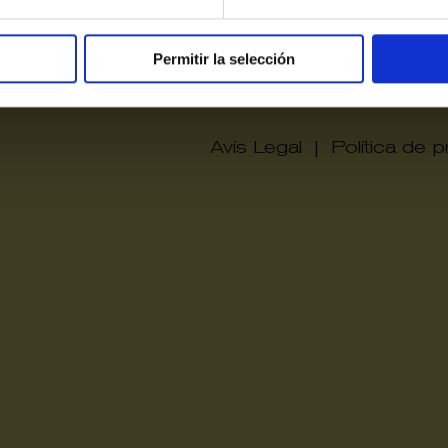
Victòri
Permitir la selección
Avís Legal
|
Política de pr